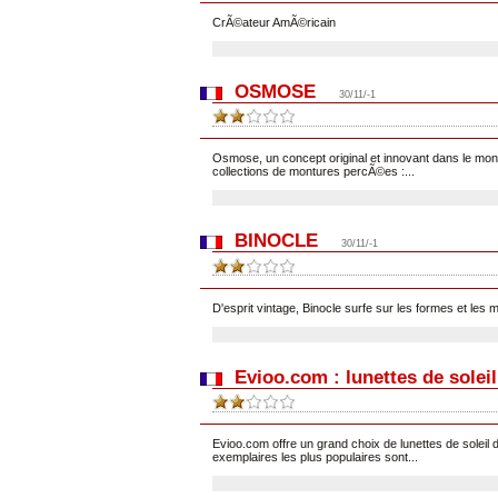
CrÃ©ateur AmÃ©ricain
OSMOSE
30/11/-1
Osmose, un concept original et innovant dans le m
collections de montures percÃ©es :...
BINOCLE
30/11/-1
D'esprit vintage, Binocle surfe sur les formes et le
Evioo.com : lunettes de sole
Evioo.com offre un grand choix de lunettes de soleil
exemplaires les plus populaires sont...