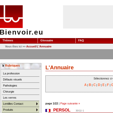
Bienvoir.eu
Thèmes
Glossaire
FAQ
Vous êtes ici >>
Accueil
/
L'Annuaire
Rubriques
L'Annuaire
La profession
Sélectionnez ci
Défauts visuels
A
B
C
D
E
F
|
|
|
|
|
|
Pathologies
Chirurgie
Les verres
page 1/22
|
Page suivante »
Lentilles Contact
PERSOL
Produits
30/11/-1