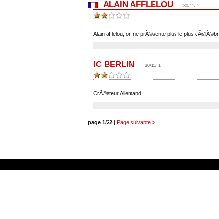
ALAIN AFFLELOU
30/11/-1
Alain afflelou, on ne prÃ©sente plus le plus cÃ©lÃ©b
IC BERLIN
30/11/-1
CrÃ©ateur Allemand.
page 1/22
|
Page suivante »