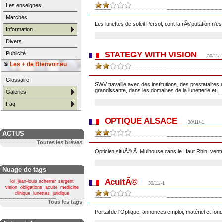
Les enseignes
Marchés
Les lunettes de soleil Persol, dont la rÃ©putation n'est
Information
Divers
Publicité
STATEGY WITH VISION
30/11/-
Les + de Bienvoir.eu
Glossaire
SWV travaille avec des institutions, des prestataires
grandissante, dans les domaines de la lunetterie et...
Galeries
Faq
OPTIQUE ALSACE
30/11/-1
ACTUS
Toutes les brèves
Opticien situÃ© Ã Mulhouse dans le Haut Rhin, vente et
Nuage de tags
AcuitÃ©
loi
jean-louis scherrer
sergent
30/11/-1
vision
obligations
acuite
medicine
clinique
lunettes
juridique
Tous les tags
Portail de l'Optique, annonces emploi, matériel et fo