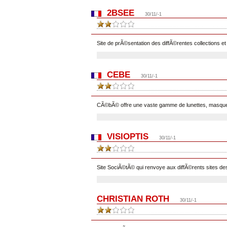
2BSEE
30/11/-1
Site de prÃ©sentation des diffÃ©rentes collections et 
CEBE
30/11/-1
CÃ©bÃ© offre une vaste gamme de lunettes, masques 
VISIOPTIS
30/11/-1
Site SociÃ©tÃ© qui renvoye aux diffÃ©rents sites de
CHRISTIAN ROTH
30/11/-1