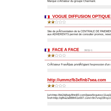
Marque crÃ©ateur du groupe Charmant.
VOGUE DIFFUSION OPTIQUE
Site de prÃ©sentation de la CENTRALE DE PAIE
aux ADHERENTS permet de consulter promos, news, 
FACE A FACE
30/11/-1
CrÃ©ateur FranÃ§ais privilÃ©giant l'expression d'un 
http://ummzfb3xflnb7sea.com
[url=http://bb2dj4wjy8htrj83.com/]qww9zqutovc11uq1[
href=http://q8ha2a888hh1e007.com/>9n7vnq15froycm3