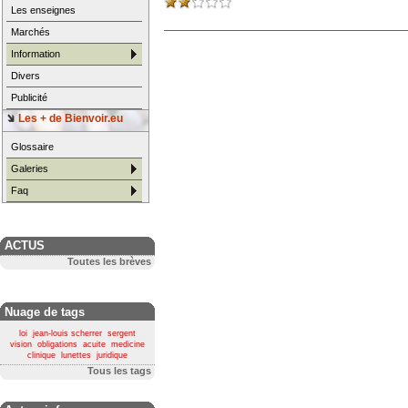
Les enseignes
Marchés
Information
Divers
Publicité
Les + de Bienvoir.eu
Glossaire
Galeries
Faq
ACTUS
Toutes les brèves
Nuage de tags
loi
jean-louis scherrer
sergent
vision
obligations
acuite
medicine
clinique
lunettes
juridique
Tous les tags