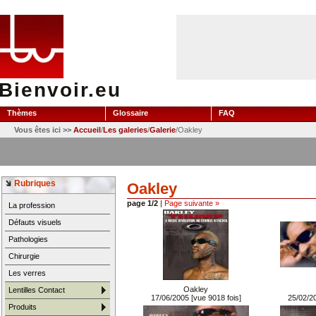
Bienvoir.eu
Thèmes
Glossaire
FAQ
Vous êtes ici >>
Accueil
/
Les galeries
/
Galerie
/Oakley
Rubriques
Oakley
page 1/2
|
Page suivante »
La profession
Défauts visuels
Pathologies
Chirurgie
Les verres
Oakley
Lentilles Contact
17/06/2005 [vue 9018 fois]
25/02/20
Produits