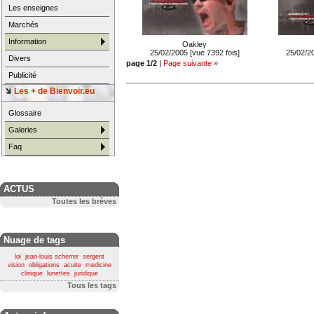
Les enseignes
Marchés
Information
Oakley
25/02/2005 [vue 7392 fois]
25/02/20
Divers
page 1/2
|
Page suivante »
Publicité
Les + de Bienvoir.eu
Glossaire
Galeries
Faq
ACTUS
Toutes les brèves
Nuage de tags
loi
jean-louis scherrer
sergent
vision
obligations
acuite
medicine
clinique
lunettes
juridique
Tous les tags