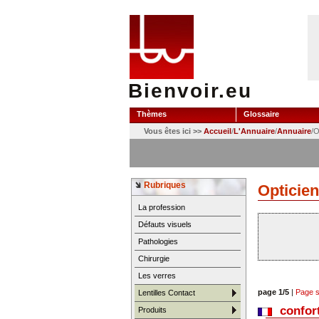
Bienvoir.eu
Thèmes
Glossaire
Vous êtes ici >>
Accueil
/
L'Annuaire
/
Annuaire
/O
Rubriques
Opticie
La profession
Défauts visuels
Pathologies
Chirurgie
Les verres
page 1/5
|
Page s
Lentilles Contact
confort
Produits