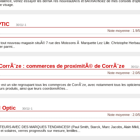
Valence, venez essayer les derniÃ¨res nouveautÃ©s et bÃ©nÃ©ficiez de mes conseils d'optici
e visage.
TIC
30/11/-1
Note moyenne : 1.9/5
n tout nouveau magasin situÃ© 7 rue des Moissons Ã Marquette Lez Lille. Christophe Herbaut
er parmi...
CorrÃ¨ze : commerces de proximitÃ© de CorrÃ¨ze
30/11/-
Note moyenne : 2.0/5
 est un site regroupant tous les commerces de CorrÃ¨ze, avec notamment tous les opticiens
rs produits, ainsi que leurs coordonnÃ©es...
l Optic
30/11/-1
Note moyenne : 2.0/5
URS AVEC DES MARQUES TENDANCES!! (Paul Smith, Starck, Marc Jacobs, Alain Mikli, To
et solaires, verres progressifs sur mesure, lentilles...