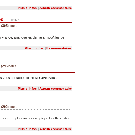
Plus d'infos
|
Aucun commentaire
es
30/11/-1
 (
305
notes)
en France, ainsi que les derniers modÃ¨les de
Plus d'infos
|
8 commentaires
 (
296
notes)
s vous conseiller, et trouver avec vous
Plus d'infos
|
Aucun commentaire
 (
292
notes)
se des remplacements en optique lunetterie, des
Plus d'infos
|
Aucun commentaire