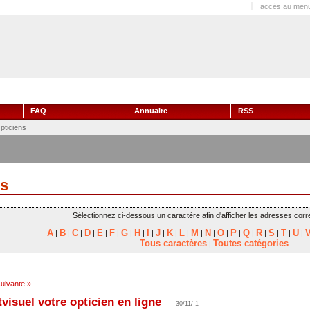
accès au menu
FAQ
Annuaire
RSS
pticiens
ns
Sélectionnez ci-dessous un caractère afin d'afficher les adresses cor
A
B
C
D
E
F
G
H
I
J
K
L
M
N
O
P
Q
R
S
T
U
|
|
|
|
|
|
|
|
|
|
|
|
|
|
|
|
|
|
|
|
|
Tous caractères
Toutes catégories
|
uivante »
visuel votre opticien en ligne
30/11/-1