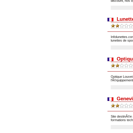
discount, nos o
Lunette
Infolunettes.co
lunettes de spor
Optiqu
Optique Louvet,
l'Ã©quippement 
Genevi
Site destinÃ©e 
formations tech