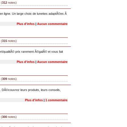
 (
312
notes)
n en ligne. Un large choix de lunettes adaptÃ©es Ã
Plus d'infos
|
Aucun commentaire
 (
315
notes)
t/qualitÃ© prix rarement Ã©galÃ© et vous fait
Plus d'infos
|
Aucun commentaire
 (
309
notes)
 DÃ©couvrez leurs produits, leurs conseils,
Plus d'infos
|
1 commentaire
 (
300
notes)