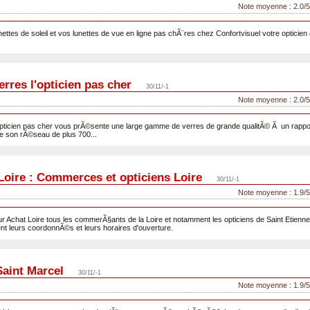
Note moyenne : 2.0/5
ettes de soleil et vos lunettes de vue en ligne pas chÃ¨res chez Confortvisuel votre opticie
erres l'opticien pas cher
30/11/-1
Note moyenne : 2.0/5
opticien pas cher vous prÃ©sente une large gamme de verres de grande qualitÃ© Ã un rappor
e son rÃ©seau de plus 700...
Loire : Commerces et opticiens Loire
30/11/-1
Note moyenne : 1.9/5
Achat Loire tous les commerÃ§ants de la Loire et notamment les opticiens de Saint Etienne.
t leurs coordonnÃ©s et leurs horaires d'ouverture.
Saint Marcel
30/11/-1
Note moyenne : 1.9/5