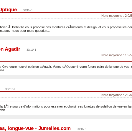
Optique
30/11/-1
Note moyenne : 2.0/5
ticien Ã Belleville vous propose des montures crÃ©ateurs et design, et vous propose les cons
contactez-nous pour toute question...
en Agadir
30/11/-1
Note moyenne : 1.9/5
Krys votre nouvel opticien a Agadir. Venez dÃ©couvrir votre future paire de lunette de vue, ou 
ns...
30/11/-1
Note moyenne : 2.0/5
t la 1Ã¨re source d'informations pour essayer et choisir ses lunettes de soleil ou de vue en l
vis...
es, longue-vue - Jumelles.com
30/11/-1