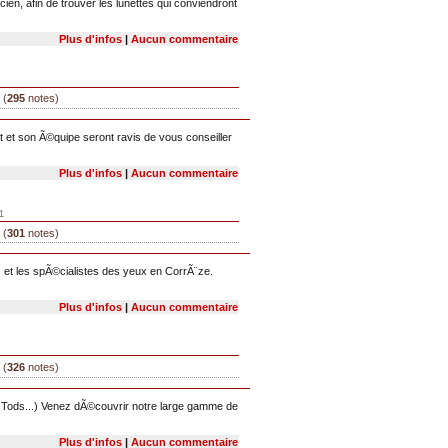
en, afin de trouver les lunettes qui conviendront
Plus d'infos
|
Aucun commentaire
 (
295
notes)
 et son Ã©quipe seront ravis de vous conseiller
Plus d'infos
|
Aucun commentaire
1
 (
301
notes)
 et les spÃ©cialistes des yeux en CorrÃ¨ze.
Plus d'infos
|
Aucun commentaire
 (
326
notes)
ds...) Venez dÃ©couvrir notre large gamme de
Plus d'infos
|
Aucun commentaire