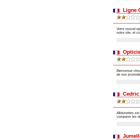
Ligne 
Votre nouvel op
notre site, et 
Optici
Bienvenue chez 
de nos promotio
Cedric
Allolunettes es
comparer les de
Jumell