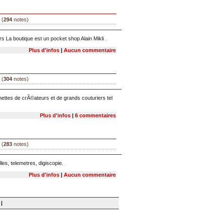
 (
294
notes)
 La boutique est un pocket shop Alain Mikli .
Plus d'infos
|
Aucun commentaire
 (
304
notes)
ettes de crÃ©ateurs et de grands couturiers tel
Plus d'infos
|
6 commentaires
 (
283
notes)
lles, telemetres, digiscopie.
Plus d'infos
|
Aucun commentaire
|