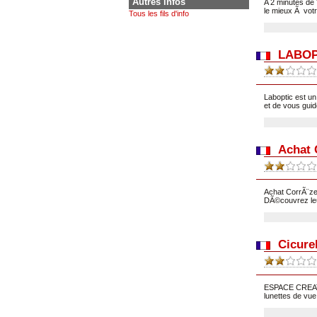
Autres infos
A 2 minutes de 
le mieux Ã votr
Tous les fils d'info
LABOP
Laboptic est u
et de vous guid
Achat 
Achat CorrÃ¨ze
DÃ©couvrez leu
Cicure
ESPACE CREATE
lunettes de vue 