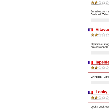
Jumelles.com e
Bushnell, Zeiss
Vitavu
Opticien et mag
professionnels 
lapebi
LAPEBIE - Opti
Looky 
Looky Luck est 