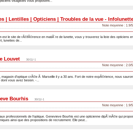
pticiens visagistes vous proposent...
s | Lentilles | Opticiens | Troubles de la vue - Infolunett
Note moyenne : 1.9/5
m est le site de rÃ©fÃ©rence en matiÃ¨re de lunette, vous y trouverez la liste des opticiens 
t, lunettes de...
e Louvet
30/11/-1
Note moyenne : 2.0/5
 magasin d'optique crÃ©e Ã Marseille il y a 30 ans. Fort de notre expÃ©rience, nous sauron
dont vous avez besion. -...
eve Bourhis
30/11/-1
Note moyenne : 1.9/5
aux professionnels de l'optique. Genevieve Bourhis est une opticienne dipÃ´mÃ©e qui propo
niques ainsi que des propositions de recrutement. Elle peut...