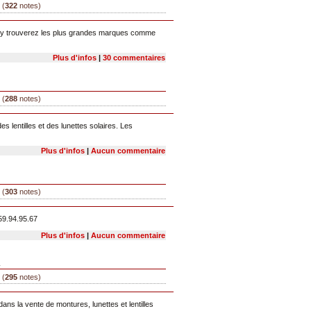
 (
322
notes)
s y trouverez les plus grandes marques comme
Plus d'infos
|
30 commentaires
 (
288
notes)
s lentilles et des lunettes solaires. Les
Plus d'infos
|
Aucun commentaire
 (
303
notes)
59.94.95.67
Plus d'infos
|
Aucun commentaire
1
 (
295
notes)
s la vente de montures, lunettes et lentilles