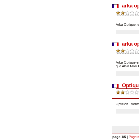
arka o
Arka Optique, e
arka o
Arka Optique es
que Alain Mikli,
Optiqu
Opticien - vente
page 1/5
|
Page s