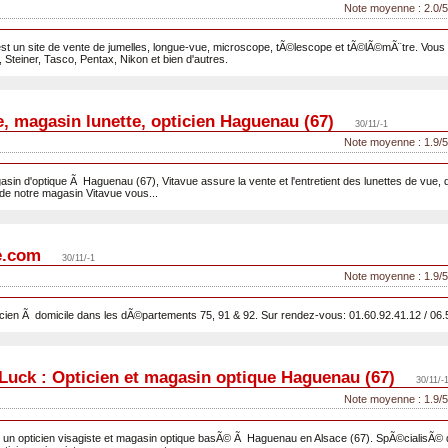
Note moyenne : 2.0/5
st un site de vente de jumelles, longue-vue, microscope, tÃ©lescope et tÃ©lÃ©mÃ¨tre. Vou
, Steiner, Tasco, Pentax, Nikon et bien d'autres.
e, magasin lunette, opticien Haguenau (67)
30/11/-1
Note moyenne : 1.9/5
asin d'optique Ã Haguenau (67), Vitavue assure la vente et l'entretient des lunettes de vue, de
de notre magasin Vitavue vous...
e.com
30/11/-1
Note moyenne : 1.9/5
cien Ã domicile dans les dÃ©partements 75, 91 & 92. Sur rendez-vous: 01.60.92.41.12 / 06.
Luck : Opticien et magasin optique Haguenau (67)
30/11/-
Note moyenne : 1.9/5
un opticien visagiste et magasin optique basÃ© Ã Haguenau en Alsace (67). SpÃ©cialisÃ© dan