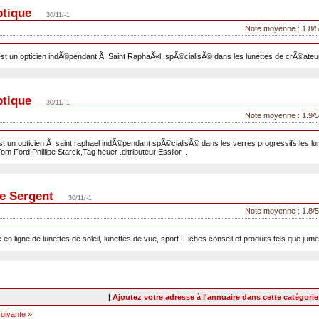
ptique
30/11/-1
Note moyenne : 1.8/5
st un opticien indÃ©pendant Ã Saint RaphaÃ«l, spÃ©cialisÃ© dans les lunettes de crÃ©ateurs
ptique
30/11/-1
Note moyenne : 1.9/5
t un opticien Ã saint raphael indÃ©pendant spÃ©cialisÃ© dans les verres progressifs,les lun
Tom Ford,Phillipe Starck,Tag heuer .ditributeur Essilor...
e Sergent
30/11/-1
Note moyenne : 1.8/5
 en ligne de lunettes de soleil, lunettes de vue, sport. Fiches conseil et produits tels que jume
|
Ajoutez votre adresse à l'annuaire dans cette catégorie
uivante »