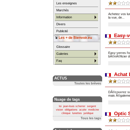
Les enseignes
Marchés
Achetez vos lun
Information
la vue, de...
Divers
Publicité
Easy-v
Les + de Bienvoir.eu
Glossaire
Easy-verres l'
Galeries
bÃ©nÃ©ficier d
Faq
Achat 
ACTUS
Toutes les brèves
DÃ©couvrez sur 
mais Ã©galemen
Nuage de tags
loi
jean-louis scherrer
sergent
vision
obligations
acuite
medicine
Optic 
clinique
lunettes
juridique
Tous les tags