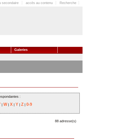
 secondaire
accès au contenu
Recherche
Galeries
respondantes :
V
W
X
Y
Z
0-9
|
|
|
|
|
88 adresse(s)