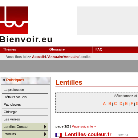
Bienvoir.eu
Thèmes
Glossaire
FAQ
Vous êtes ici >>
Accueil
/
L'Annuaire
/
Annuaire
/Lentilles
Rubriques
Lentilles
La profession
Sélectionnez ci
Défauts visuels
A
B
C
D
E
F
|
|
|
|
|
|
Pathologies
Chirurgie
Les verres
page 1/2
|
Page suivante »
Lentilles Contact
Lentilles-couleur.fr
Produits
30/11/-1