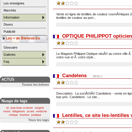
Les enseignes
Marchés
Vente en ligne de lentilles de couleur cosmÃ©tiques 
Information
lentilles de couleur au port...
Divers
Publicité
OPTIQUE PHILIPPOT opticien
Les + de Bienvoir.eu
Glossaire
Le Magasin Philippot Optique situÃ© au cenre ville Ã 
Galeries
votre vue et Ã votre style...
Faq
Candelens
30/11/-1
ACTUS
Toutes les brèves
Description : La sociÃ©tÃ© Candelens - vente en lig
bas prix. Candelens : Le site...
Nuage de tags
loi
jean-louis scherrer
sergent
vision
obligations
acuite
medicine
Lentilles, ce site les-lentille
clinique
lunettes
juridique
Tous les tags