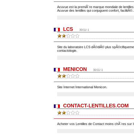
Acuvue est la premiÃ¨re marque mondiale de lentilles
Acuvue des lentilles qui conjuguent confort, facilitÃ©..
LCS
30/11/-1
Site du laboratoire LCS dÃ©diÃ© plus spÃ©cifiquemen
contactologie.
MENICON
30/11/-1
Site Internet International Menicon.
CONTACT-LENTILLES.COM
Acheter vos Lentilles de Contact moins chÃ¨res sur I