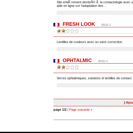
Site entiÃ¨rement destinÃ© Ã la contactologie avec un
aide en ligne sur l'adaptation des...
FRESH LOOK
30/11/-1
Lentilles de couleurs avec ou sans correction.
OPHTALMIC
30/11/-1
Verres ophtalmiques, solutions et lentilles de contact.
|
Ajou
page 1/2
|
Page suivante »