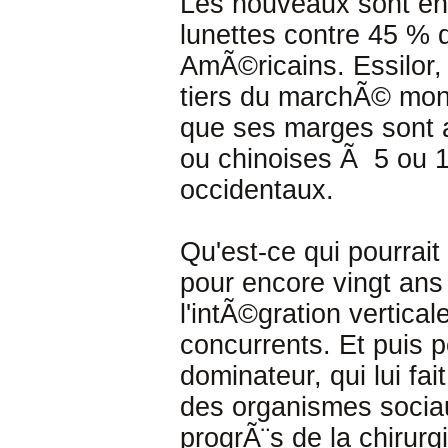
Les nouveaux sont en 
lunettes contre 45 %
AmÃ©ricains. Essilor,
tiers du marchÃ© mond
que ses marges sont 
ou chinoises Ã 5 ou 1
occidentaux.
Qu'est-ce qui pourrait 
pour encore vingt ans
l'intÃ©gration vertical
concurrents. Et puis 
dominateur, qui lui fai
des organismes sociau
progrÃ¨s de la chirur