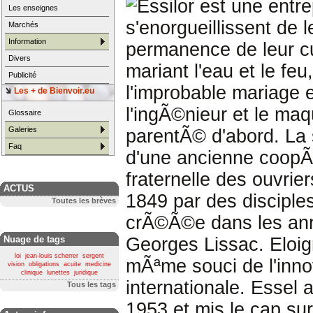
Essilor est une ent
Les enseignes
s'enorgueillissent de 
Marchés
Information
permanence de leur cul
Divers
mariant l'eau et le feu,
Publicité
l'improbable mariage e
Les + de Bienvoir.eu
l'ingÃ©nieur et le maq
Glossaire
Galeries
parentÃ© d'abord. La
Faq
d'une ancienne coopÃ©r
fraternelle des ouvrie
ACTUS
1849 par des disciples
Toutes les brèves
crÃ©Ã©e dans les ann
Nuage de tags
Georges Lissac. Eloi
loi
jean-louis scherrer
sergent
mÃªme souci de l'innov
vision
obligations
acuite
medicine
clinique
lunettes
juridique
internationale. Essel 
Tous les tags
1953 et mis le cap sur 