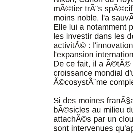
mÃ©tier trÃ¨s spÃ©ci
moins noble, l'a sauv
Elle lui a notamment 
les investir dans les
activitÃ© : l'innovati
l'expansion internati
De ce fait, il a Ã©tÃ©
croissance mondial d'u
Ã©cosystÃ¨me comple
Si des moines franÃ§ai
bÃ©sicles au milieu du
attachÃ©s par un clou
sont intervenues qu'a