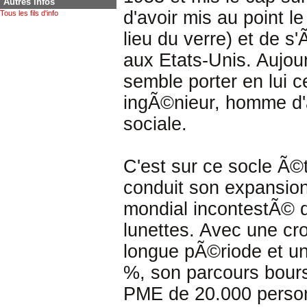
Autres infos
d'avoir mis au point l
Tous les fils d'info
lieu du verre) et de 
aux Etats-Unis. Aujour
semble porter en lui c
ingÃ©nieur, homme d'a
sociale.
C'est sur ce socle Ã©
conduit son expansion
mondial incontestÃ© d
lunettes. Avec une cr
longue pÃ©riode et un
%, son parcours bours
PME de 20.000 person