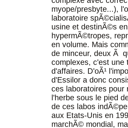
complexe avec correc
myope/presbyte...), l'o
laboratoire spÃ©ciali
usine et destinÃ©s e
hypermÃ©tropes, reprÃ
en volume. Mais comm
de minceur, deux Ã qu
complexes, c'est une t
d'affaires. D'oÃ¹ l'im
d'Essilor a donc cons
ces laboratoires pour
l'herbe sous le pied d
de ces labos indÃ©pend
aux Etats-Unis en 19
marchÃ© mondial, mai