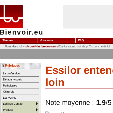
Bienvoir.eu
Thèmes
Glossaire
FAQ
Vous êtes ici >>
Accueil
/
les brèves
/
news
/Essilor entend voir de prÃ¨s comme de loin
Rubriques
Essilor ente
La profession
loin
Défauts visuels
Pathologies
Chirurgie
Les verres
Note moyenne :
1.9
/5
Lentilles Contact
Produits