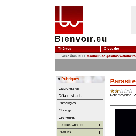
Bienvoir.eu
Thèmes
Glossaire
Vous êtes ici >>
Accueil
/
Les galeries
/
Galerie
/
Pa
Rubriques
Parasit
La profession
Note moyenne :
2
Défauts visuels
Pathologies
Chirurgie
Les verres
Lentilles Contact
Produits