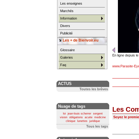
Les enseignes
Marchés
Information
Divers
Publicité
Les + de Bienvoir.eu
Glossaire
En ligne depuis l
Galeries
Faq
www.Parasite-Ey
ACTUS
Toutes les brèves
Nuage de tags
Les Com
loi
jean-louis scherrer
sergent
Soyez le premie
vision
obligations
acuite
medicine
clinique
lunettes
juridique
Tous les tags