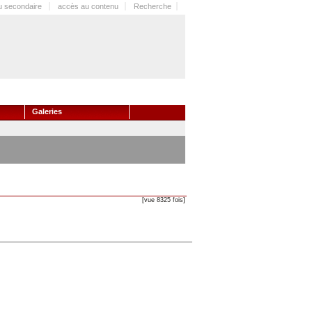
 secondaire
accès au contenu
Recherche
Galeries
[vue 8325 fois]