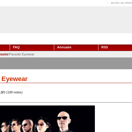
accès au menu
FAQ
Annuaire
RSS
rasite
/Parasite Eyewear
e Eyewear
.3
/5 (199 notes)