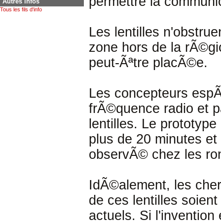
permettre la communic
Autres infos
Tous les fils d'info
Les lentilles n'obstrue
zone hors de la rÃ©gio
peut-Ãªtre placÃ©e.
Les concepteurs espÃ
frÃ©quence radio et p
lentilles. Le prototy
plus de 20 minutes et
observÃ© chez les ro
IdÃ©alement, les cherc
de ces lentilles soient
actuels. Si l'inventio