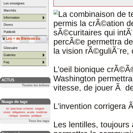
Les enseignes
Marchés
La combinaison de t
Information
permis la crÃ©ation de
Divers
sÃ©curitaires qui intÃ
Publicité
Les + de Bienvoir.eu
percÃ©e permettra d
Glossaire
la vision rÃ©guliÃ¨re,
Galeries
Faq
L'oeil bionique crÃ©Ã
Washington permettrai
ACTUS
vitesse, de jouer Ã d
Toutes les brèves
Nuage de tags
L'invention corrigera 
loi
jean-louis scherrer
sergent
vision
obligations
acuite
medicine
clinique
lunettes
juridique
Tous les tags
Les lentilles, toujour