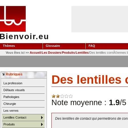
Bienvoir.eu
Thèmes
Glossaire
FAQ
Vous êtes ici >>
Accueil
/
Les Dossiers
/
Produits
/
Lentilles
/Des lentilles cornÃ©ennes 
Rubriques
Des lentille
La profession
Défauts visuels
Pathologies
Note moyenne :
1.9
/5
Chirurgie
Les verres
Lentilles Contact
Des lentilles de contact qui permettrons de c
Produits